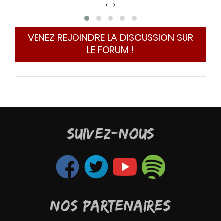
c
‹
›
e
B
m
VENEZ REJOINDRE LA DISCUSSION SUR
M
LE FORUM !
p
q
C
l
l
e
s
SUIVEZ-NOUS
g
El ch
Mais
genr
d'ai
NOS PARTENAIRES
Mais