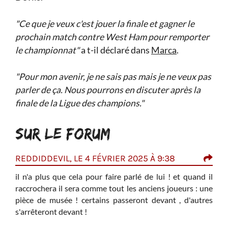
"Ce que je veux c'est jouer la finale et gagner le
prochain match contre West Ham pour remporter
le championnat"
a t-il déclaré dans
Marca
.
"Pour mon avenir, je ne sais pas mais je ne veux pas
parler de ça. Nous pourrons en discuter après la
finale de la Ligue des champions."
SUR LE FORUM
REDDIDDEVIL, LE 4 FÉVRIER 2025 À 9:38
TAR
000,
il n'a plus que cela pour faire parlé de lui ! et quand il
i
I
raccrochera il sera comme tout les anciens joueurs : une
I
pièce de musée ! certains passeront devant , d'autres
qu´il
p
s'arrêteront devant !
c´est
V