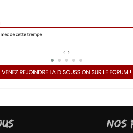
1
 mec de cette trempe
‹
›
VENEZ REJOINDRE LA DISCUSSION SUR LE FORUM !
OUS
NOS 