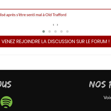
sé après s'être senti mal à Old Trafford
‹
›
VENEZ REJOINDRE LA DISCUSSION SUR LE FORUM !
OUS
NOS 
Voi