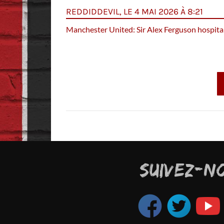
REDDIDDEVIL, LE 4 MAI 2026 À 8:21
Manchester United: Sir Alex Ferguson hospitali
ent, en soutenant leur
SUIVEZ-N