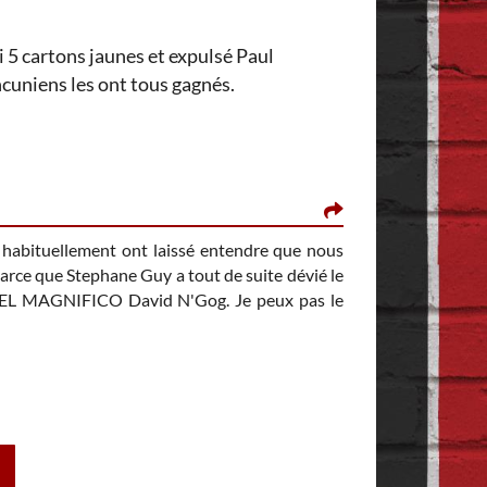
ti 5 cartons jaunes et expulsé Paul
ncuniens les ont tous gagnés.
AKDNMANUTD2008
s habituellement ont laissé entendre que nous
Ce que j'ai posté 
parce que Stephane Guy a tout de suite dévié le
out EL MAGNIFICO David N'Gog. Je peux pas le
pensez vous que la
Personnellement, 
axiaux qui ont mal
lorsque nous avons
Sur les derniers 