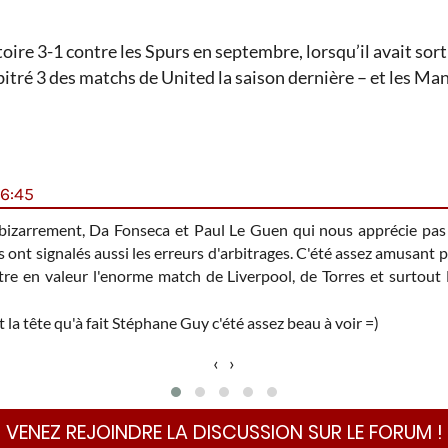
ctoire 3-1 contre les Spurs en septembre, lorsqu’il avait sor
rbitré 3 des matchs de United la saison dernière – et les Ma
6:45
 et bizarrement, Da Fonseca et Paul Le Guen qui nous apprécie pa
s ont signalés aussi les erreurs d'arbitrages. C'été assez amusant 
ettre en valeur l'enorme match de Liverpool, de Torres et surt
t la tête qu'à fait Stéphane Guy c'été assez beau à voir =)
‹
›
VENEZ REJOINDRE LA DISCUSSION SUR LE FORUM !