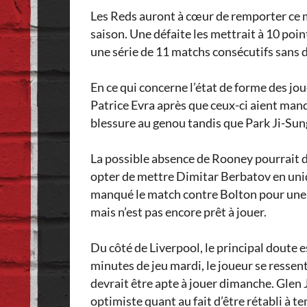
Les Reds auront à cœur de remporter ce ma
saison. Une défaite les mettrait à 10 poin
une série de 11 matchs consécutifs sans 
En ce qui concerne l’état de forme des jo
Patrice Evra après que ceux-ci aient man
blessure au genou tandis que Park Ji-Sun
La possible absence de Rooney pourrait d
opter de mettre Dimitar Berbatov en uni
manqué le match contre Bolton pour une bl
mais n’est pas encore prêt à jouer.
Du côté de Liverpool, le principal doute 
minutes de jeu mardi, le joueur se ressen
devrait être apte à jouer dimanche. Glen 
optimiste quant au fait d’être rétabli à t