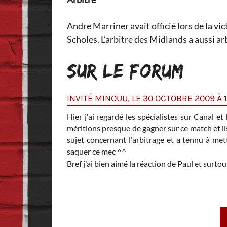
Andre Marriner avait officié lors de la vi
Scholes. L’arbitre des Midlands a aussi a
SUR LE FORUM
INVITÉ MINOUU, LE 30 OCTOBRE 2009 À 1
pas sur que Vidic se
Hier j'ai regardé les spécialistes sur Canal
méritions presque de gagner sur ce match et il
sujet concernant l'arbitrage et a tennu à m
saquer ce mec ^^
ttéralement tout seul
Bref j'ai bien aimé la réaction de Paul et surtou
il le fait jamais lol)
nt barre, et ce sont