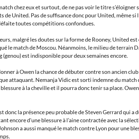
tch chez eux et surtout, de ne pas voir le titre s’éloigner
ts de United. Pas de suffisance donc pour United, même si l
défaite toutes compétitions confondues.
ueurs, malgré les doutes sur la forme de Rooney, United est
qué le match de Moscou. Néanmoins, le milieu de terrain Da
g (genou) est indisponible pour deux semaines encore.
onner à Owen la chance de débuter contre son ancien club 
que attaquant. Nemanja Vidic est sorti indemne du match
essure à la cheville et il pourra donc tenir sa place. Owen
est donc la présence peu probable de Steven Gerrard qui a d
tant encore d'une blessure à l’aine contractée avec la sélec
Johnson a aussi manqué le match contre Lyon pour une blessu
emps.