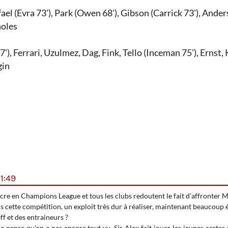
fael (Evra 73'), Park (Owen 68'), Gibson (Carrick 73'), An
holes
), Ferrari, Uzulmez, Dag, Fink, Tello (Inceman 75'), Ernst,
gin
1:49
incre en Champions League et tous les clubs redoutent le fait d'affronter
 cette compétition, un exploit très dur à réaliser, maintenant beaucoup é
aff et des entraineurs ?
 pense qu'on a pas encore tout vu, Sir Alex fait jouer les jeunes certes 