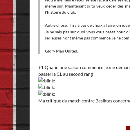
même sûr. Maintenant si tu veux céder dés mai
 en deux matchs face à
l'histoire du club.
 Juventus et le Bayern
Autre chose, il n'y a pas de choix à faire, on joue
estimez l'impact de ce
Je ne sais pas sur quoi vous vous basez pour di
s
serieuses n'ont même pas commencé, je ne compr
Glory Man United.
el est le goal qui est
+1 Quand une saison commence je me demande pa
es titres, ça se gagne
passer la CL au second rang
"pu****, remplaçant-de-
n, au vue de ce qu'on a
Ma critique du match contre Besiktas concernai