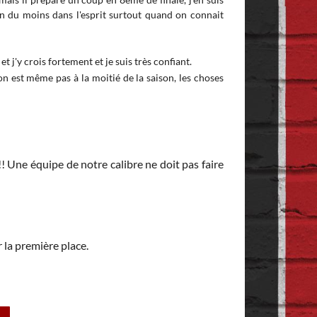
en du moins dans l'esprit surtout quand on connait
et j'y crois fortement et je suis très confiant.
oui, comme j'ai di
n est même pas à la moitié de la saison, les choses
mais j'ai pas l'
véritablement nou
qui vivra verra, e
mais je reviens su
 Une équipe de notre calibre ne doit pas faire
Ne t'inquiète pas, 
élimination directe
les journaux ou à la
 la première place.
Notre meilleure rép
j'en suis même sûr.
quand on connait l'