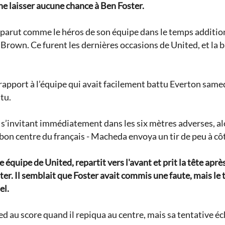
ne laisser aucune chance à Ben Foster.
pparut comme le héros de son équipe dans le temps additio
rown. Ce furent les dernières occasions de United, et la
pport à l’équipe qui avait facilement battu Everton samedi,
tu.
’invitant immédiatement dans les six mètres adverses, alor
bon centre du français - Macheda envoya un tir de peu à cô
 équipe de United, repartit vers l'avant et prit la tête apr
ter. Il semblait que Foster avait commis une faute, mais le 
el.
 au score quand il repiqua au centre, mais sa tentative é