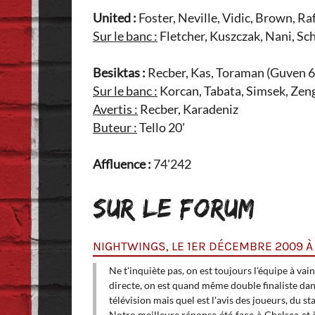
United :
Foster, Neville, Vidic, Brown, Ra
Sur le banc :
Fletcher, Kuszczak, Nani, Sc
Besiktas :
Recber, Kas, Toraman (Guven 67'
Sur le banc :
Korcan, Tabata, Simsek, Zen
Avertis :
Recber, Karadeniz
Buteur :
Tello 20'
Affluence :
74'242
SUR LE FORUM
NIGHTWINGS, LE 1ER DÉCEMBRE 2009 À 
nt contrable), et de
Ne t'inquiète pas, on est toujours l'équipe à va
scou, terreur de
directe, on est quand même double finaliste dans
télévision mais quel est l'avis des joueurs, du st
Notre meilleure réponse été face à Chelsea et je