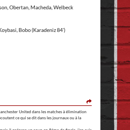
derson, Obertan, Macheda, Welbeck
 Koybasi, Bobo (Karadeniz 84')
INVITÉ MINOUU, 
 Manchester United dans les matches à élimination
haaaaaaaaaa que ça
coutent ce qui se dit dans les journaux ou à la
à part l'un ou l'a
mais il prépare un coup en 8éme de finale, j'en suis