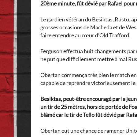
20ème minute, fût dévié par Rafael pour 
Le gardien vétéran du Besiktas, Rustu, a
grosses occasions de Macheda et de Wes B
faire entendre au cœur d’Old Trafford.
Ferguson effectua huit changements par ra
ne put que difficilement mettre à mal Rus
Obertan commença très bien le match en s
capable de reprendre victorieusement le 
Besiktas, peut-être encouragé par la jeune
un tir de 25 mètres, hors de portée de Fos
blâmé car le tir de Tello fût dévié par Rafa
Obertan eut une chance de ramener United