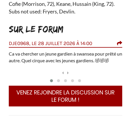
Cofie (Morrison, 72), Keane, Hussain (King, 72).
Subs not used: Fryers, Devlin.
SUR LE FORUM
DJE0968, LE 28 JUILLET 2026 À 14:00
SOL
am en
Ca va chercher un jeune gardien à swansea pour prêté un
Shea
 sous
autre. Quel cirque avec les jeunes gardiens.
🤣
🤣
🤣
de j
seul
‹
›
de 
conc
VENEZ REJOINDRE LA DISCUSSION SUR
LE FORUM !