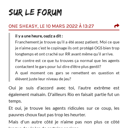
SUR LE FORUM
ONE SHEASY, LE 10 MARS 2022 À 13:27
OAZ
il y a une heure, oaziz a dit :
Fran
Franchement je trouve qu'il a été assez patient. Moi ce que
que 
et de
je n'aime pas c'est le copinage ils ont protégé OGS bien trop
bie
longtemps et ont craché sur RR avant même qu'il arrive.
qu'il
Par contre est ce que tu trouves ça normal que les agents
Par 
contactent le gars pour lui dire d'être plus gentil?
cont
A quel moment ces gars se remettent en question et
A q
élèvent juste leur niveau de jeu?
élèv
Oui je suis d'accord avec toi, l'autre extrême est
également malsain. D'ailleurs Rio en faisait partie fut un
temps.
Et oui, je trouve les agents ridicules sur ce coup, les
pauvres choux faut pas trop les heurter.
Mais d'un autre côté je n'aime pas non plus ce côté