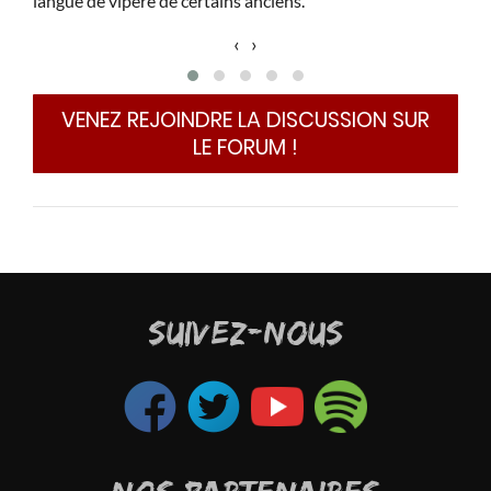
langue de vipère de certains anciens.
‹
›
VENEZ REJOINDRE LA DISCUSSION SUR
LE FORUM !
SUIVEZ-NOUS