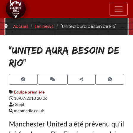
Accueil
Les news
"United aura besoin de Rio"
"UNITED AURA BESOIN DE
RIO"
Equipe première
18/07/2010 20:06
Steph
menmedia.co.uk
Manchester United a été prévenu qu’il