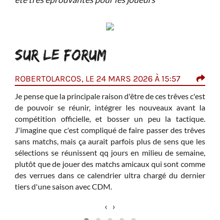
SUR LE FORUM
ROBERTOLARCOS, LE 24 MARS 2026 À 15:57
ONE
Je pense que la principale raison d'être de ces trêves c'est
I
P
de pouvoir se réunir, intégrer les nouveaux avant la
h
compétition officielle, et bosser un peu la tactique.
d
J'imagine que c'est compliqué de faire passer des trêves
J
sans matchs, mais ça aurait parfois plus de sens que les
c
sélections se réunissent qq jours en milieu de semaine,
Ce q
plutôt que de jouer des matchs amicaux qui sont comme
de s
des verrues dans ce calendrier ultra chargé du dernier
seu
tiers d'une saison avec CDM.
imp
‹
›
assu