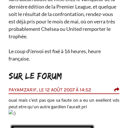
dernière édition de la Premier League, et quelque
soit le résultat de la confrontation, rendez-vous
est déjà pris pour le mois de mai, où on verra très
probablement Chelsea ou United remporter le
trophée.
Le coup d\'envoi est fixé à 16 heures, heure
française.
SUR LE FORUM
PAYAMZARIF, LE 12 AOÛT 2007 À 14:52
NOR
 dans
ouai mais c'est pas que sa faute on a eu un exellent vds
j
v
ement
peut etre qu'un autre gardien l'aurait pri
rande
euçi
ed et