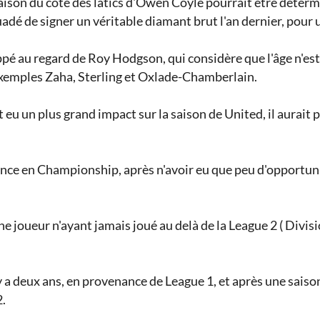
aison du côté des latics d'Owen Coyle pourrait être détermi
uadé de signer un véritable diamant brut l'an dernier, pour 
ppé au regard de Roy Hodgson, qui considère que l'âge n'es
exemples Zaha, Sterling et Oxlade-Chamberlain.
 eu un plus grand impact sur la saison de United, il aurait 
rience en Championship, après n'avoir eu que peu d'opportu
ne joueur n'ayant jamais joué au delà de la League 2 ( Divis
 a deux ans, en provenance de League 1, et après une saiso
2.