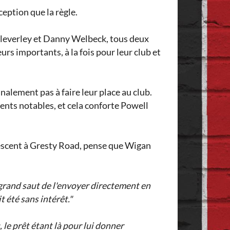
eption que la règle.
m Cleverley et Danny Welbeck, tous deux
rs importants, à la fois pour leur club et
lement pas à faire leur place au club.
nts notables, et cela conforte Powell
lescent à Gresty Road, pense que Wigan
n grand saut de l'envoyer directement en
t été sans intérêt."
, le prêt étant là pour lui donner