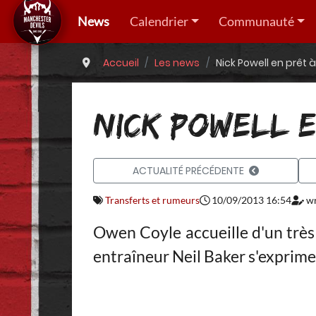
News
Calendrier
Communauté
Accueil
Les news
Nick Powell en prêt 
NICK POWELL E
ACTUALITÉ PRÉCÉDENTE
Transferts et rumeurs
10/09/2013 16:54
wr
Owen Coyle accueille d'un très 
entraîneur Neil Baker s'exprime 