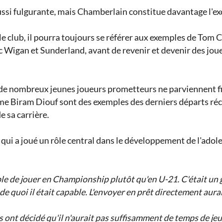
ssi fulgurante, mais Chamberlain constitue davantage l'exc
ec le club, il pourra toujours se référer aux exemples de To
c Wigan et Sunderland, avant de revenir et devenir des joueu
e nombreux jeunes joueurs prometteurs ne parviennent fina
 Biram Diouf sont des exemples des derniers départs réce
e sa carrière.
 qui a joué un rôle central dans le développement de l'ado
rable de jouer en Championship plutôt qu'en U-21. C'était u
e quoi il était capable. L'envoyer en prêt directement aurai
 ils ont décidé qu'il n'aurait pas suffisamment de temps de jeu