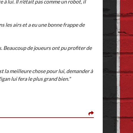
à lui. Il n'était pas comme un robot, il
ans les airs et a eu une bonne frappe de
ans. Beaucoup de joueurs ont pu profiter de
st la meilleure chose pour lui, demander à
an lui fera le plus grand bien."
ONE SHEASY, LE 1
Son équipe Wigan es