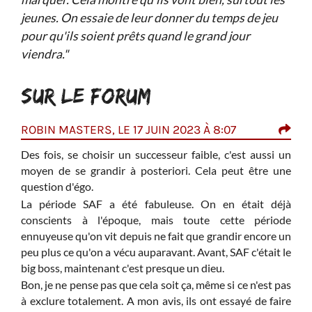
jeunes. On essaie de leur donner du temps de jeu
pour qu'ils soient prêts quand le grand jour
viendra."
SUR LE FORUM
ROBIN MASTERS, LE 17 JUIN 2023 À 8:07
YAN
Des fois, se choisir un successeur faible, c'est aussi un
J'ai
t qui
moyen de se grandir à posteriori. Cela peut être une
parc
 joue
question d'égo.
On a
La période SAF a été fabuleuse. On en était déjà
Mais
eurs.
conscients à l'époque, mais toute cette période
Moye
ennuyeuse qu'on vit depuis ne fait que grandir encore un
Evra
peu plus ce qu'on a vécu auparavant. Avant, SAF c'était le
Il y
big boss, maintenant c'est presque un dieu.
vainq
Bon, je ne pense pas que cela soit ça, même si ce n'est pas
Pour
à exclure totalement. A mon avis, ils ont essayé de faire
ce 