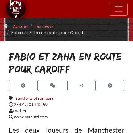
Accueil
Les news
Fabio et Zaha en route pour Cardiff
FABIO ET ZAHA EN ROUTE
POUR CARDIFF
Transferts et rumeurs
28/01/2014 12:59
writer
www.manutd.com
Les deux joueurs de Manchester