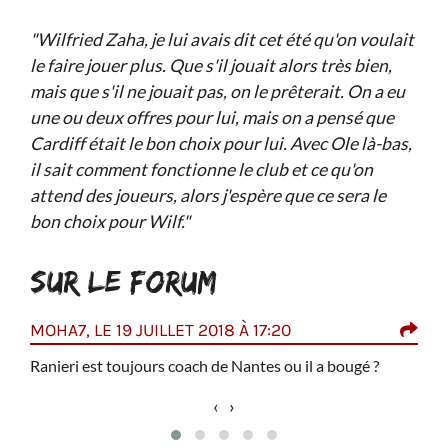
"Wilfried Zaha, je lui avais dit cet été qu'on voulait
le faire jouer plus. Que s'il jouait alors très bien,
mais que s'il ne jouait pas, on le prêterait. On a eu
une ou deux offres pour lui, mais on a pensé que
Cardiff était le bon choix pour lui. Avec Ole là-bas,
il sait comment fonctionne le club et ce qu'on
attend des joueurs, alors j'espère que ce sera le
bon choix pour Wilf."
SUR LE FORUM
MOHA7, LE 19 JUILLET 2018 À 17:20
JIM
rnier
Ranieri est toujours coach de Nantes ou il a bougé ?
Rafa
‹
›