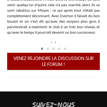
ce 
venir quelqu'un d'autre, cela n'a pas marché, alors ils se
sont rabattus sur Moyes ; ce qui après tout n'était pas
complètement déconnant. Avec Everton il faisait du bon
boulot et on s'est dit qu'avec des moyens plus gros il
parviendrait à maintenir le club à un très bon niveau et
qu'avec le temps il pourrait devenir un bon successeur.
‹
›
VENEZ REJOINDRE LA DISCUSSION SUR
LE FORUM !
SUIVEZ-NOUS