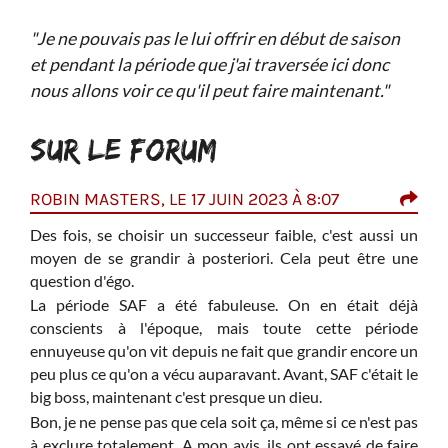
"Je ne pouvais pas le lui offrir en début de saison
et pendant la période que j'ai traversée ici donc
nous allons voir ce qu'il peut faire maintenant."
SUR LE FORUM
ROBIN MASTERS, LE 17 JUIN 2023 À 8:07
YAN
Des fois, se choisir un successeur faible, c'est aussi un
J'ai
t qui
moyen de se grandir à posteriori. Cela peut être une
parc
 joue
question d'égo.
On a
La période SAF a été fabuleuse. On en était déjà
Mais
eurs.
conscients à l'époque, mais toute cette période
Moye
ennuyeuse qu'on vit depuis ne fait que grandir encore un
Evra
peu plus ce qu'on a vécu auparavant. Avant, SAF c'était le
Il y
big boss, maintenant c'est presque un dieu.
vainq
Bon, je ne pense pas que cela soit ça, même si ce n'est pas
Pour
à exclure totalement. A mon avis, ils ont essayé de faire