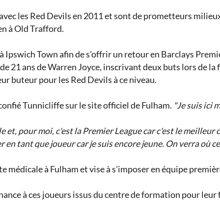
ec les Red Devils en 2011 et sont de prometteurs milieux d
n à Old Trafford.
 à Ipswich Town afin de s'offrir un retour en Barclays Premi
 de 21 ans de Warren Joyce, inscrivant deux buts lors de la f
ur buteur pour les Red Devils à ce niveau.
 confié Tunnicliffe sur le site officiel de Fulham.
"Je suis ici 
e et, pour moi, c'est la Premier League car c'est le meilleu
r en tant que joueur car je suis encore jeune. On verra où c
isite médicale à Fulham et vise à s'imposer en équipe premiè
nce à ces joueurs issus du centre de formation pour leur f