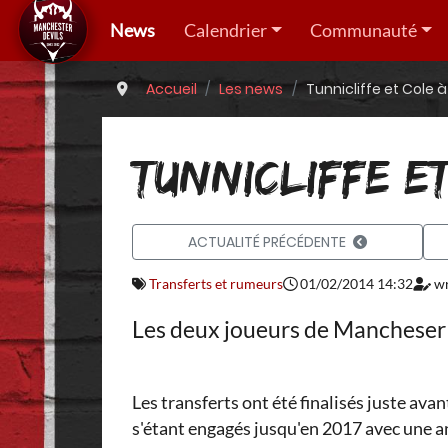
News
Calendrier
Communauté
Accueil
Les news
Tunnicliffe et Cole 
TUNNICLIFFE E
ACTUALITÉ PRÉCÉDENTE
Transferts et rumeurs
01/02/2014 14:32
wr
Les deux joueurs de Mancheser U
Les transferts ont été finalisés juste ava
s'étant engagés jusqu'en 2017 avec une 