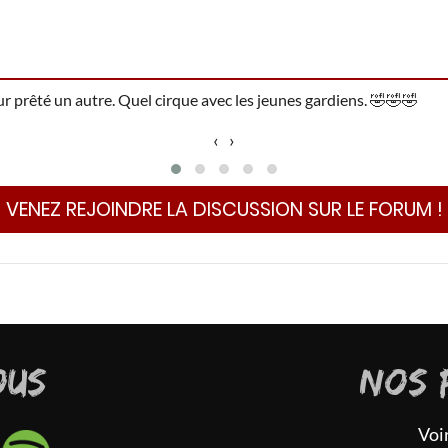
 prêté un autre. Quel cirque avec les jeunes gardiens.
🤣
🤣
🤣
‹
›
VENEZ REJOINDRE LA DISCUSSION SUR LE FORUM !
OUS
NOS 
Voi