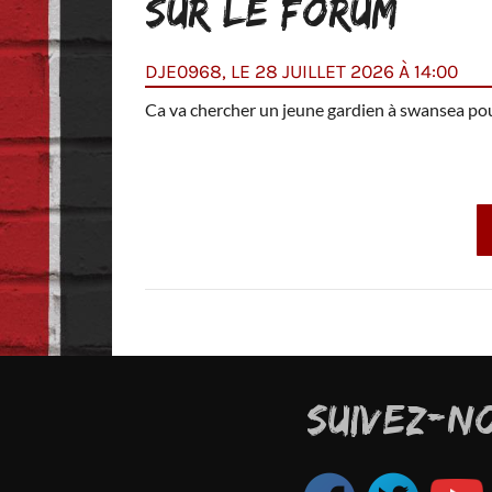
SUR LE FORUM
DJE0968, LE 28 JUILLET 2026 À 14:00
Villa .
Ca va chercher un jeune gardien à swansea pour
SUIVEZ-N