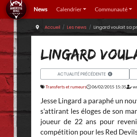
News
Calendrier
Communauté
Accueil
Les news
Lingard voulait sa p
LINGARD VOUL
ACTUALITÉ PRÉCÉDENTE
Transferts et rumeurs
06/02/2015 15:35
wr
Jesse Lingard a paraphé un nou
s'attirant les éloges de son m
joueur de 22 ans pour reveni
compétition pour les Red Devils