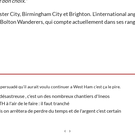
e bon choix."
er City, Birmingham City et Brighton. L'international angl
 Bolton Wanderers, qui compte actuellement dans ses rangs
is persuadé qu'il aurait voulu continuer a West Ham c'est ça le pire.
 désastreuse , c'est un des nombreux chantiers d'Ineos
 l'air de le faire : il faut tranché
s on arrêtera de perdre du temps et de l'argent c'est certain
‹
›