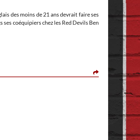
ais des moins de 21 ans devrait faire ses
 ses coéquipiers chez les Red Devils Ben
TARTIFLETTE-PUL
Il y a 1 heure, Red
Après , je prend 
Personne ne leur 
C'est la le prob. Je