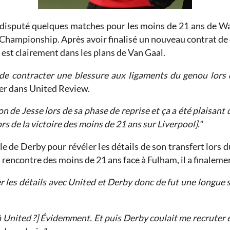
 disputé quelques matches pour les moins de 21 ans de Wa
n Championship. Après avoir finalisé un nouveau contrat de 
est clairement dans les plans de Van Gaal.
e contracter une blessure aux ligaments du genou lors d
ger dans United Review.
n de Jesse lors de sa phase de reprise et ça a été plaisant d
s de la victoire des moins de 21 ans sur Liverpool]."
elle de Derby pour révéler les détails de son transfert lors
a rencontre des moins de 21 ans face à Fulham, il a finaleme
er les détails avec United et Derby donc de fut une longue 
à United ?] Évidemment. Et puis Derby coulait me recruter en