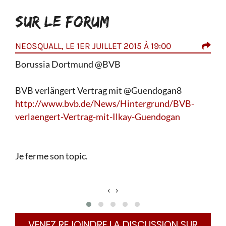
SUR LE FORUM
NEOSQUALL, LE 1ER JUILLET 2015 À 19:00
SAN
ssi à
Borussia Dortmund ‏@BVB
Il v
urs 8
BVB verlängert Vertrag mit @Guendogan8
http://www.bvb.de/News/Hintergrund/BVB-
is
verlaengert-Vertrag-mit-Ilkay-Guendogan
Je ferme son topic.
‹
›
VENEZ REJOINDRE LA DISCUSSION SUR