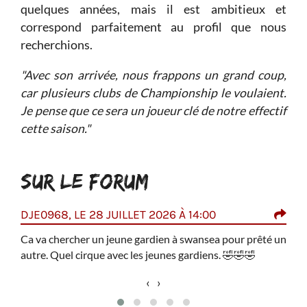
quelques années, mais il est ambitieux et
correspond parfaitement au profil que nous
recherchions.
"Avec son arrivée, nous frappons un grand coup,
car plusieurs clubs de Championship le voulaient.
Je pense que ce sera un joueur clé de notre effectif
cette saison."
SUR LE FORUM
DJE0968, LE 28 JUILLET 2026 À 14:00
SOL
am en
Ca va chercher un jeune gardien à swansea pour prêté un
Shea
 sous
autre. Quel cirque avec les jeunes gardiens.
🤣
🤣
🤣
de j
seul
‹
›
de 
conc