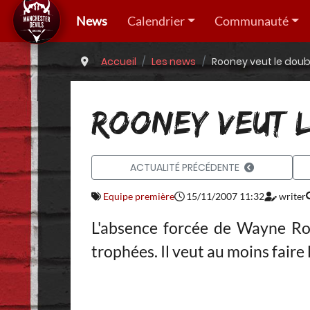
News
Calendrier
Communauté
Accueil
Les news
Rooney veut le doub
ROONEY VEUT 
ACTUALITÉ PRÉCÉDENTE
Equipe première
15/11/2007 11:32
writer
L'absence forcée de Wayne Roo
trophées. Il veut au moins faire 