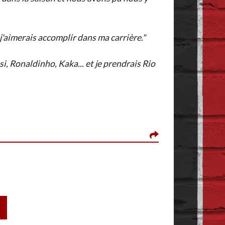
'aimerais accomplir dans ma carrière."
i, Ronaldinho, Kaka... et je prendrais Rio
FLACHGORDON, LE