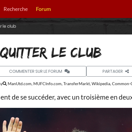
Recherche
Forum
 le club
QUITTER LE CLUB
COMMENTER SUR LE FORUM
PARTAGER
sy
ManUtd.com, MUFCInfo.com, TransferMarkt, Wikipedia, Common-G
nt de se succéder, avec un troisième en deux