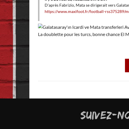
D'après Fabrizio, Mata se dirigerait vers Galata
https://www.maxifoot.fr/football-rss375289/m
 club, sa place dans
dirai même plus, des
La doublette pour les turcs, bonne chance El 
SUIVEZ-N