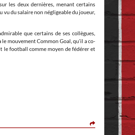
sur les deux dernières, menant certains
u vu du salaire non négligeable du joueur,
admirable que certains de ses collègues,
via le mouvement Common Goal, qu'il a co-
ant le football comme moyen de fédérer et
REDLIKEDEVIL, L
D'après Fabrizio, M