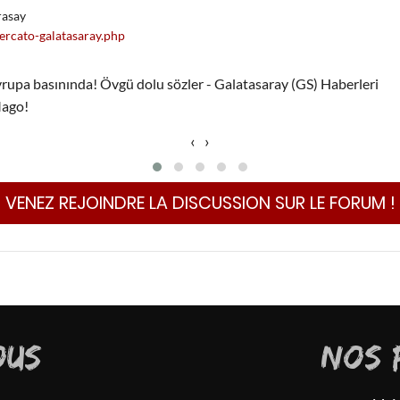
rasay
ercato-galatasaray.php
Mago!
‹
›
VENEZ REJOINDRE LA DISCUSSION SUR LE FORUM !
OUS
NOS 