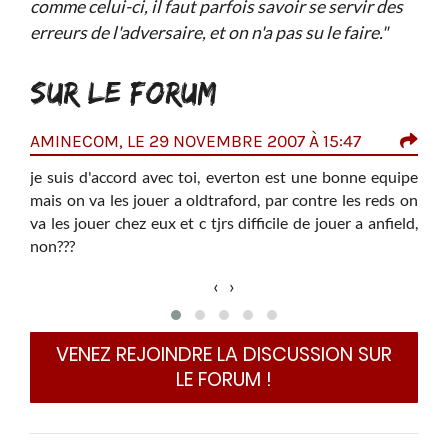
comme celui-ci, il faut parfois savoir se servir des
erreurs de l'adversaire, et on n'a pas su le faire."
SUR LE FORUM
AMINECOM, LE 29 NOVEMBRE 2007 À 15:47
NOR
e
je suis d'accord avec toi, everton est une bonne equipe
j
t un
c
mais on va les jouer a oldtraford, par contre les reds on
lleur
p
va les jouer chez eux et c tjrs difficile de jouer a anfield,
ose),
p
non???
lacer
(
as
c
‹
›
l
faire
e
mer un
l
VENEZ REJOINDRE LA DISCUSSION SUR
ibles
LE FORUM !
d. ça
Il y
c'e