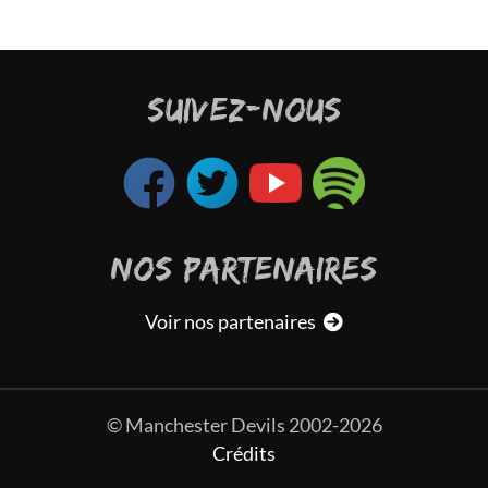
qu'e
ur ce
long
 peut
vidi
so je
Pool
SUIVEZ-NOUS
temps
e cas
Fran
r un
pas 
est 
veni
NOS PARTENAIRES
Voir nos partenaires
© Manchester Devils 2002-2026
Crédits