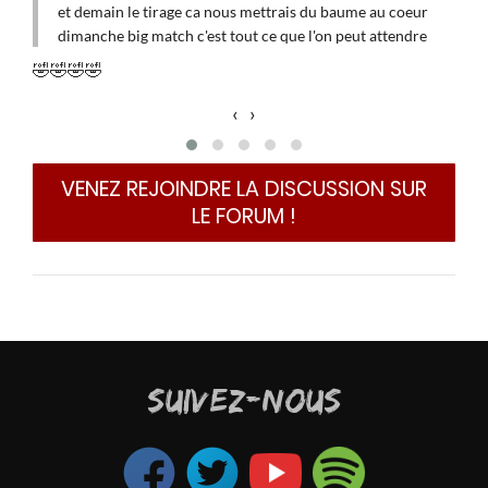
qué.

et demain le tirage ca nous mettrais du baume au coeur
dimanche big match c'est tout ce que l'on peut attendre
e.
Dan
tell
🤣
🤣
🤣
🤣
Ce 
‹
›
Leag
coe
dima
VENEZ REJOINDRE LA DISCUSSION SUR
LE FORUM !
SUIVEZ-NOUS