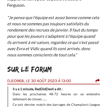
Ferguson.
"Je pense que l'équipe est assez bonne comme cela
et nous ne sommes pas toujours satisfaits du
rendement des recrues de janvier. Il faut du temps
pour que les joueurs s'adaptent à l'équipe quand
ils arrivent à mi-saison, regardez ce qui s'est passé
avec Evra et Vidic quand ils sont arrivés, donc
nous sommes conscients de tout cela."
SUR LE FORUM
DJE0968, LE 30 AOÛT 2023 À 13:00
RED
il y a 1 minute, RedDidDevil a dit :
i
 sais
Dans les prochaines 48-72 heures on va entendre
I
ée de
tellement de choses ......
p
ilieu
p
Ce soir dernier match des barrages de Champion's League