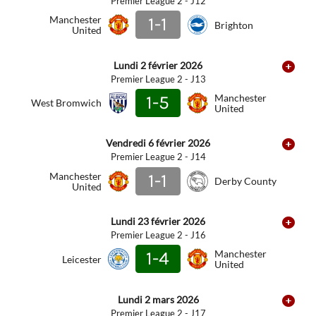
Premier League 2 - J12
Manchester
1-1
Brighton
United
Lundi 2 février 2026
Premier League 2 - J13
1-5
Manchester
West Bromwich
United
Vendredi 6 février 2026
Premier League 2 - J14
Manchester
1-1
Derby County
United
Lundi 23 février 2026
Premier League 2 - J16
1-4
Manchester
Leicester
United
Lundi 2 mars 2026
Premier League 2 - J17