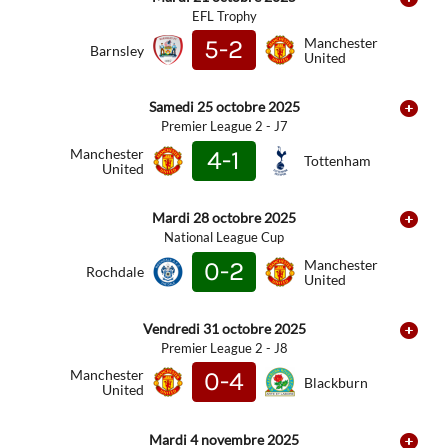
EFL Trophy
5-2
Manchester
Barnsley
United
Samedi 25 octobre 2025
Premier League 2 - J7
Manchester
4-1
Tottenham
United
Mardi 28 octobre 2025
National League Cup
0-2
Manchester
Rochdale
United
Vendredi 31 octobre 2025
Premier League 2 - J8
Manchester
0-4
Blackburn
United
Mardi 4 novembre 2025