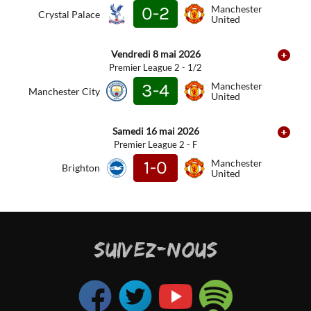
0-2
Manchester
Crystal Palace
United
Vendredi 8 mai 2026
Premier League 2 - 1/2
3-4
Manchester
Manchester City
United
Samedi 16 mai 2026
Premier League 2 - F
1-0
Manchester
Brighton
United
SUIVEZ-NOUS