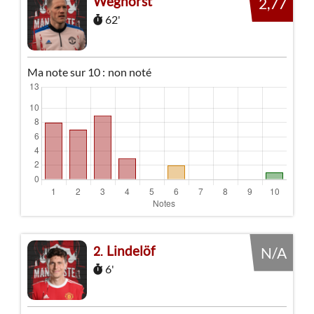
Weghorst
2,77
62'
Ma note sur 10 :
non noté
Lindelöf
2
N/A
6'