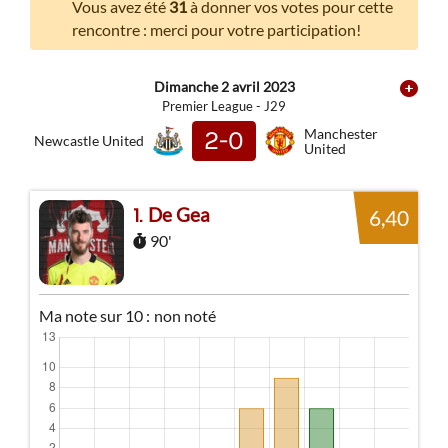
Vous avez été
31
à donner vos votes pour cette
rencontre : merci pour votre participation!
Dimanche 2 avril 2023
Premier League - J29
2-0
Manchester
Newcastle United
United
De Gea
1
6,40
90'
Ma note sur 10 :
non noté