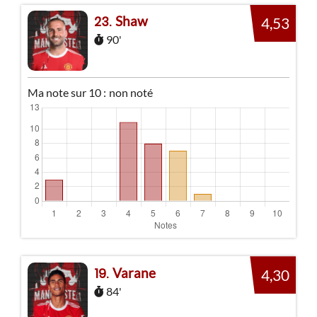
Shaw
23
4,53
90'
Ma note sur 10 :
non noté
Varane
19
4,30
84'