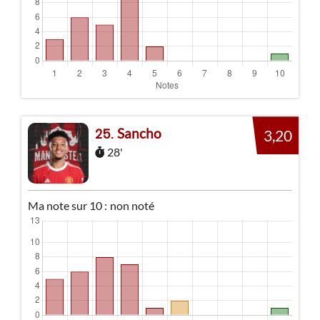
Sancho
25
3,20
28'
Ma note sur 10 :
non noté