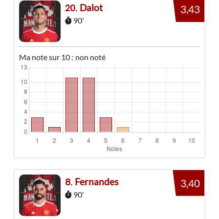
Dalot
20
3,43
90'
Ma note sur 10 :
non noté
Fernandes
8
3,40
90'