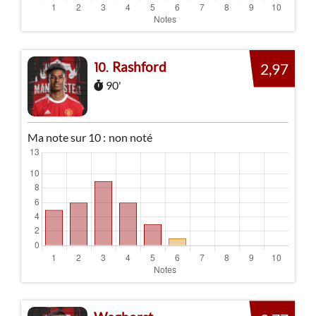
Rashford
10
2,97
90'
Ma note sur 10 :
non noté