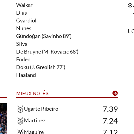
Walker
Dias
Gvardiol
Nunes
J. 
Gündoğan (Savinho 89')
Silva
De Bruyne (M. Kovacic 68')
Foden
Doku (J. Grealish 77')
Haaland
MIEUX NOTÉS
🥇
7.39
Ugarte Ribeiro
🥈
7.24
Martinez
🥉
7.12
Maguire