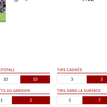
 (TOTAL)
TIRS CADRÉS
10
10
3
3
ÊTS DU GARDIEN
TIRS DANS LA SURFACE
1
2
5
7