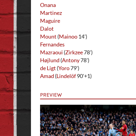
Onana
Martinez
Maguire
Dalot
Mount
(
Mainoo
14')
Fernandes
Mazraoui
(
Zirkzee
78')
Højlund
(
Antony
78')
de Ligt
(
Yoro
79')
Amad
(
Lindelöf
90'+1)
PREVIEW