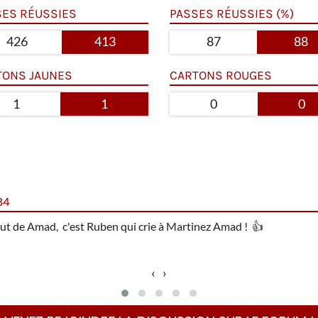
SES RÉUSSIES
PASSES RÉUSSIES (%)
426
413
87
88
TONS JAUNES
CARTONS ROUGES
1
1
0
0
34
 but de Amad, c'est Ruben qui crie à Martinez Amad !
👍
‹
›