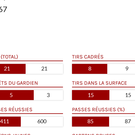
67
 (TOTAL)
TIRS CADRÉS
21
21
8
9
ÊTS DU GARDIEN
TIRS DANS LA SURFACE
5
3
15
15
SES RÉUSSIES
PASSES RÉUSSIES (%)
411
600
85
87