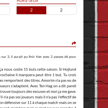
HORS-JEUX
2
2
DACE, LE 20 AVRI
Le 18/04/2025 à 2
 sur 3, il aurait pu finir hier avec 2 passes dé pour
e pas oublier que 
Cette comparaison e
 ça nous coûte 15 buts cette saison. Si Hojlund
Pas la même époque
prochaine il marquera peut être 1 but. Tu crois
Mais cela n'empêche
es remportent des titres. Amorim n'a pas eu de
chose.
 joueurs s'adaptent. Avec Ten Hag on a dit pareil
n trouve toujours des excuses et moi ça me gave.
 n'a pas ses joueurs mais il n'a pas l'effectif de
ion défensive sur 11 à chaque match mais on se
ant c'est bien mais si c'est pour se prendre 4