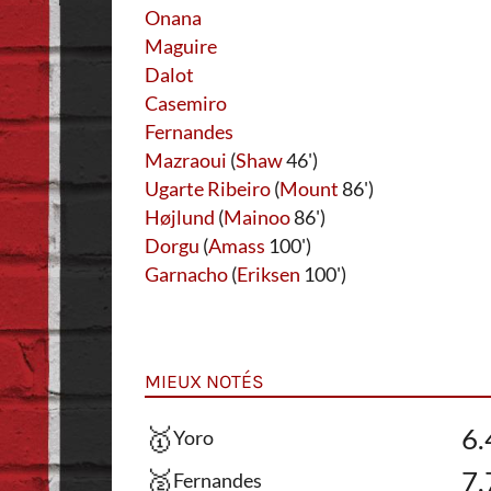
Onana
Maguire
Dalot
Casemiro
Fernandes
Mazraoui
(
Shaw
46')
Ugarte Ribeiro
(
Mount
86')
Højlund
(
Mainoo
86')
Dorgu
(
Amass
100')
Garnacho
(
Eriksen
100')
MIEUX NOTÉS
🥇
6.
Yoro
🥈
7.
Fernandes