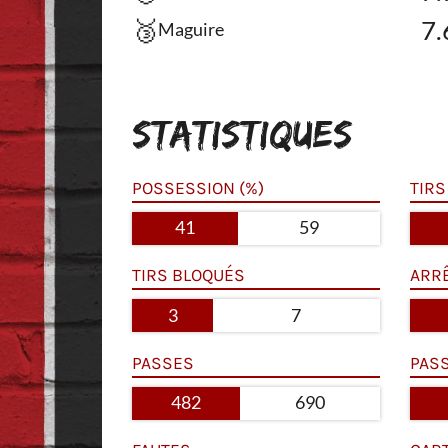
🥉
7.
Maguire
STATISTIQUES
POSSESSION (%)
TIRS
41
59
TIRS BLOQUÉS
ARR
3
7
PASSES
PAS
482
690