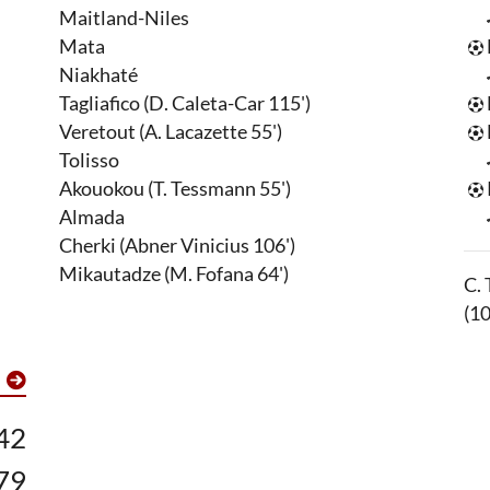
Maitland-Niles
Mata
Niakhaté
Tagliafico (D. Caleta-Car 115')
Veretout (A. Lacazette 55')
Tolisso
Akouokou (T. Tessmann 55')
Almada
Cherki (Abner Vinicius 106')
Mikautadze (M. Fofana 64')
C. 
(10
42
79