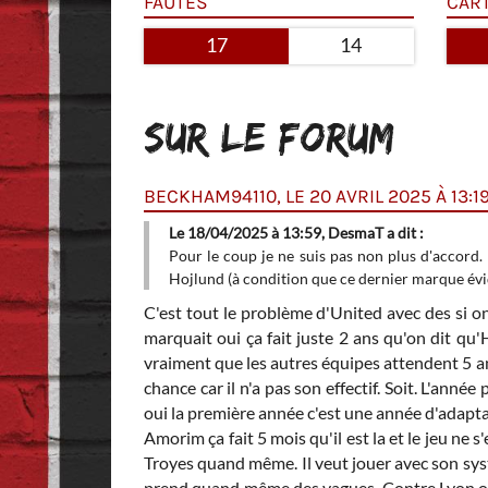
FAUTES
CAR
17
14
SUR LE FORUM
BECKHAM94110, LE 20 AVRIL 2025 À 13:1
Le 18/04/2025 à 13:59, DesmaT a dit :
r avec 2 passes dé pour
Pour le coup je ne suis pas non plus d'accord. Si
Hojlund (à condition que ce dernier marque év
C'est tout le problème d'United avec des si on
marquait oui ça fait juste 2 ans qu'on dit qu'
vraiment que les autres équipes attendent 5 a
chance car il n'a pas son effectif. Soit. L'anné
oui la première année c'est une année d'adaptat
Amorim ça fait 5 mois qu'il est la et le jeu ne s
Troyes quand même. Il veut jouer avec son sys
prend quand même des vagues. Contre Lyon on s