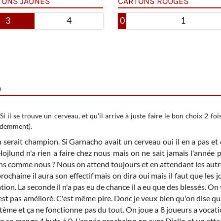
TONS JAUNES
CARTONS ROUGES
3
4
0
1
9
 il se trouve un cerveau, et qu'il arrive à juste faire le bon choix 2 fois
idemment).
 serait champion. Si Garnacho avait un cerveau oui il en a pas et
Hojlund n'a rien a faire chez nous mais on ne sait jamais l'année 
ns comme nous ? Nous on attend toujours et en attendant les autr
e prochaine il aura son effectif mais on dira oui mais il faut que les
ion. La seconde il n'a pas eu de chance il a eu que des blessés. O
'est pas amélioré. C'est même pire. Donc je veux bien qu'on dise qu'il
tème et ça ne fonctionne pas du tout. On joue a 8 joueurs a vocat
e mange 4 buts à 0. L'année prochaine on aura Diallo et un attaqu