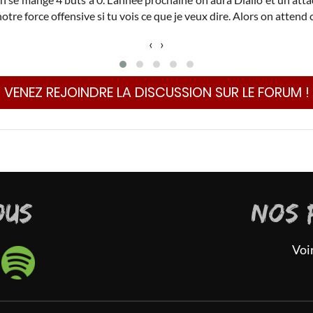
tre force offensive si tu vois ce que je veux dire. Alors on attend c
‹
›
VENEZ REJOINDRE LA DISCUSSION SUR LE FORUM !
OUS
NOS 
Voi