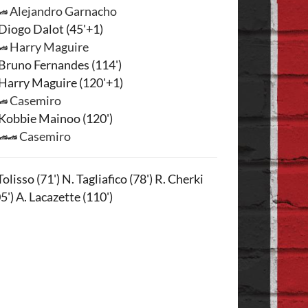
Alejandro Garnacho
Diogo Dalot (45'+1)
Harry Maguire
Bruno Fernandes (114')
Harry Maguire (120'+1)
Casemiro
Kobbie Mainoo (120')
Casemiro
Tolisso (71') N. Tagliafico (78') R. Cherki
5') A. Lacazette (110')