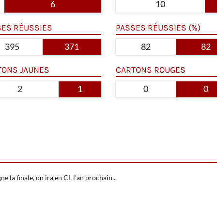
6
10
SES RÉUSSIES
PASSES RÉUSSIES (%)
395
371
82
82
TONS JAUNES
CARTONS ROUGES
2
1
0
0
e la finale, on ira en CL l'an prochain...