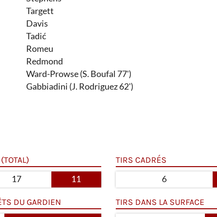
Targett
Davis
Tadić
Romeu
Redmond
Ward-Prowse (S. Boufal 77')
Gabbiadini (J. Rodriguez 62')
 (TOTAL)
TIRS CADRÉS
17
11
6
ÊTS DU GARDIEN
TIRS DANS LA SURFACE