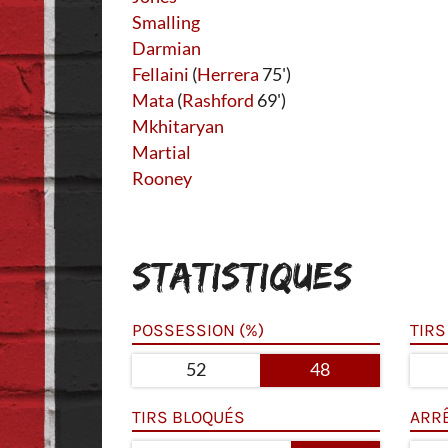
Smalling
Darmian
Fellaini
(
Herrera
75')
Mata
(
Rashford
69')
Mkhitaryan
Martial
Rooney
STATISTIQUES
POSSESSION (%)
TIRS
52
48
TIRS BLOQUÉS
ARR