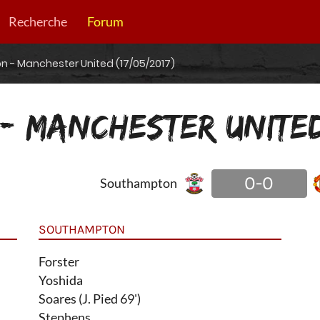
Recherche
Forum
 - Manchester United (17/05/2017)
 MANCHESTER UNITED
0-0
Southampton
SOUTHAMPTON
Forster
Yoshida
Soares (J. Pied 69')
Stephens