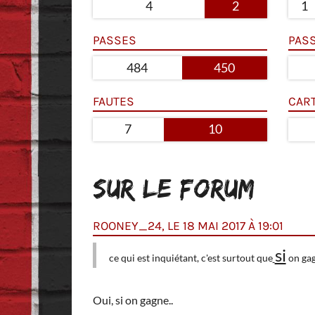
4
2
1
PASSES
PAS
484
450
FAUTES
CAR
7
10
SUR LE FORUM
ROONEY_24, LE 18 MAI 2017 À 19:01
uste espérer que nos
si
ce qui est inquiétant, c'est surtout que
on gagn
Oui, si on gagne..