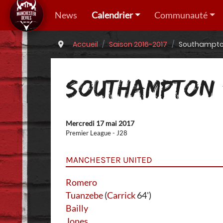
News
Calendrier
Communauté
Accueil
Saison 2016-2017
Southampton
SOUTHAMPTON -
Mercredi 17 mai 2017
Premier League - J28
MANCHESTER UNITED
Romero
Tuanzebe
(
Carrick
64')
Bailly
Jones