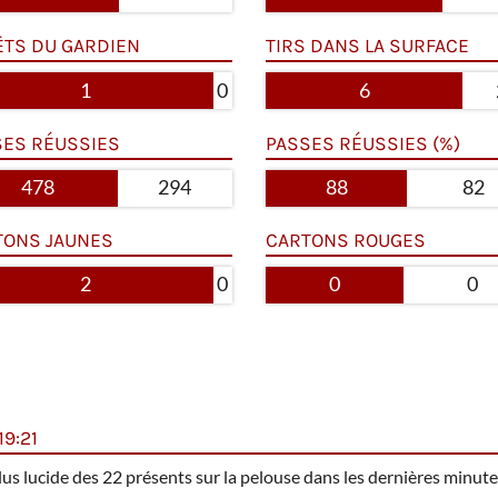
ÊTS DU GARDIEN
TIRS DANS LA SURFACE
1
0
6
SES RÉUSSIES
PASSES RÉUSSIES (%)
478
294
88
82
TONS JAUNES
CARTONS ROUGES
2
0
0
0
9:21
plus lucide des 22 présents sur la pelouse dans les dernières minute