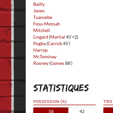
Bailly
Jones
Tuanzebe
Fosu-Mensah
Mitchell
Lingard
(
Martial
45'+2)
Pogba
(
Carrick
45')
Harrop
McTominay
Rooney
(
Gomes
88')
STATISTIQUES
POSSESSION (%)
TIRS
58
42