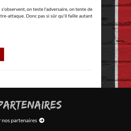
s'observent, on teste l'adversaire, on tente de
J'allais d'abord dir
e-attaque. Donc pas si sûr qu'il faille autant
en fin de match il 
PARTENAIRES
r nos partenaires