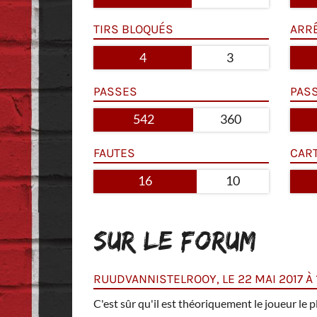
TIRS BLOQUÉS
ARR
4
3
PASSES
PAS
542
360
FAUTES
CAR
16
10
SUR LE FORUM
RUUDVANNISTELROOY, LE 22 MAI 2017 À 1
 sur le terrain il ne
C'est sûr qu'il est théoriquement le joueur le 