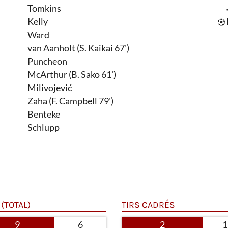
Tomkins
Kelly
Ward
van Aanholt (S. Kaikai 67')
Puncheon
McArthur (B. Sako 61')
Milivojević
Zaha (F. Campbell 79')
Benteke
Schlupp
 (TOTAL)
TIRS CADRÉS
9
6
2
1