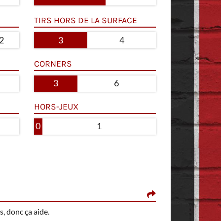
TIRS HORS DE LA SURFACE
2
3
4
CORNERS
3
6
HORS-JEUX
0
1
BELIEVE, LE 21 M
s, donc ça aide.
Angel Gomes comp