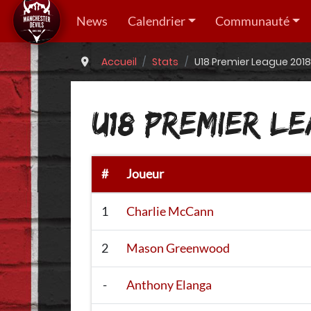
News
Calendrier
Communauté
Accueil
Stats
U18 Premier League 2018
U18 PREMIER LE
#
Joueur
1
Charlie McCann
2
Mason Greenwood
-
Anthony Elanga