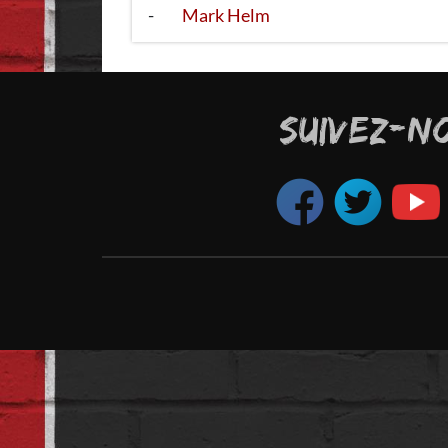
-
Mark Helm
SUIVEZ-N