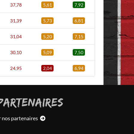
37,78
5,61
7,92
31,39
5,73
6,81
31,04
5,20
7,15
30,10
5,09
7,50
24,95
2,04
6,94
PARTENAIRES
r nos partenaires