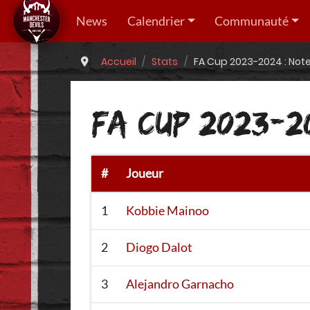
News
Calendrier
Communauté
Accueil
Stats
FA Cup 2023-2024 : Note
FA CUP 2023-2
#
Joueur
1
Kobbie Mainoo
2
Diogo Dalot
3
Alejandro Garnacho