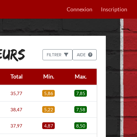
Connexion
Inscription
EURS
FILTRER
AIDE
Total
Min.
Max.
35,77
5,86
7,85
38,47
5,22
7,58
37,97
4,87
8,50