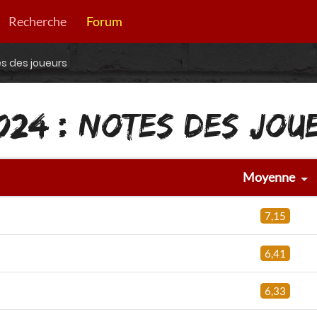
Recherche
Forum
s des joueurs
024 : NOTES DES JOU
Moyenne
7,15
6,41
6,33