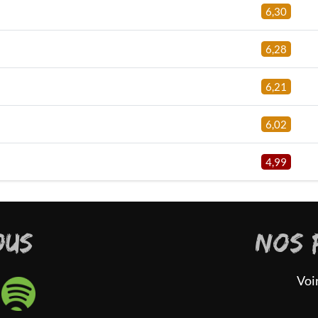
6,30
6,28
6,21
6,02
4,99
OUS
NOS 
Voi