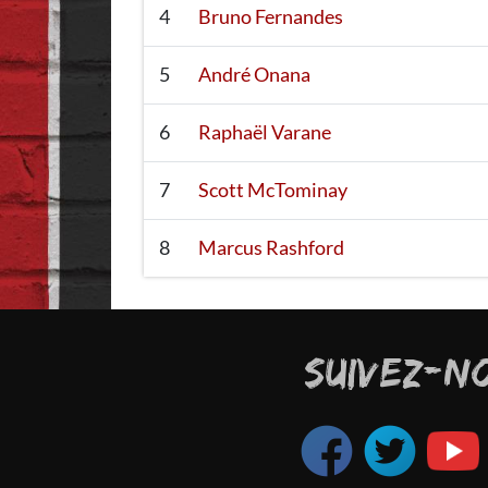
4
Bruno Fernandes
5
André Onana
6
Raphaël Varane
7
Scott McTominay
8
Marcus Rashford
SUIVEZ-N