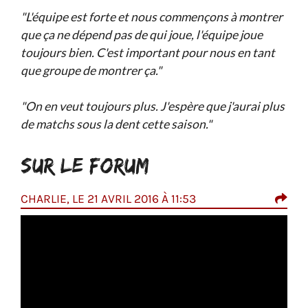
"L'équipe est forte et nous commençons à montrer
que ça ne dépend pas de qui joue, l'équipe joue
toujours bien. C'est important pour nous en tant
que groupe de montrer ça."
"On en veut toujours plus. J'espère que j'aurai plus
de matchs sous la dent cette saison."
SUR LE FORUM
CHARLIE, LE 21 AVRIL 2016 À 11:53
ASR
 bien
Sans 
homme