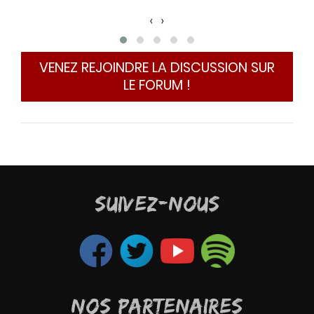
E
‹
›
g
chose
jours
Je l
enant
VENEZ REJOINDRE LA DISCUSSION SUR
LE FORUM !
 fait
uand
a dit
SUIVEZ-NOUS
NOS PARTENAIRES