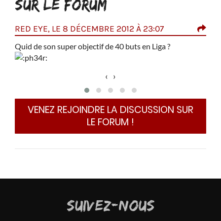
SUR LE FORUM
RED EYE, LE 8 DÉCEMBRE 2012 À 23:07
PJ 
Quid de son super objectif de 40 buts en Liga ?
Nouv
‹
›
VENEZ REJOINDRE LA DISCUSSION SUR
LE FORUM !
SUIVEZ-NOUS