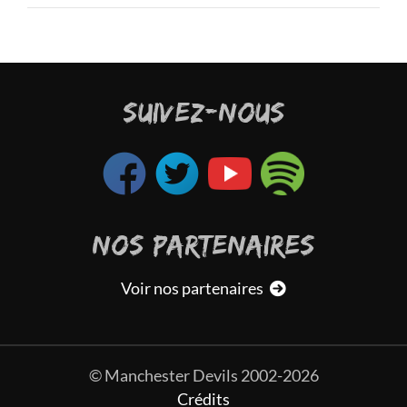
in de
 Dans
e pas
ulais
s les
SUIVEZ-NOUS
vions
jouer
était
m'est
bien,
it un
NOS PARTENAIRES
s de
sant.
Voir nos partenaires
vante
e que
 vous
© Manchester Devils 2002-2026
ns le
Crédits