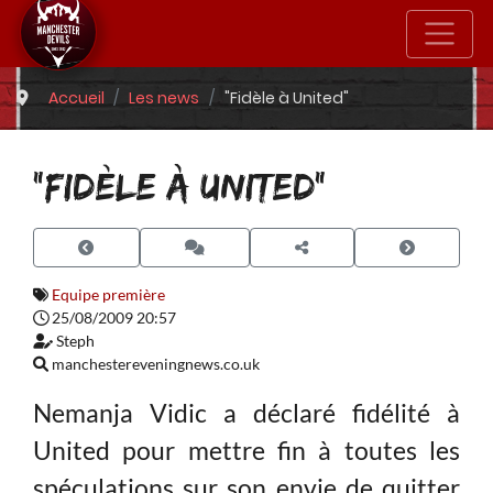
Accueil
Les news
"Fidèle à United"
"FIDÈLE À UNITED"
Equipe première
25/08/2009 20:57
Steph
manchestereveningnews.co.uk
Nemanja Vidic a déclaré fidélité à
United pour mettre fin à toutes les
spéculations sur son envie de quitter