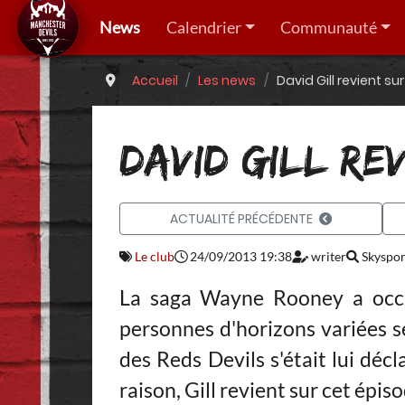
News
Calendrier
Communauté
Accueil
Les news
David Gill revient su
DAVID GILL RE
ACTUALITÉ PRÉCÉDENTE
Le club
24/09/2013 19:38
writer
Skyspor
La saga Wayne Rooney a occ
personnes d'horizons variées se
des Reds Devils s'était lui déc
raison, Gill revient sur cet épiso