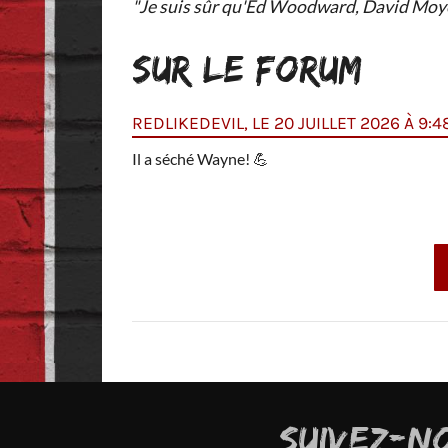
"Je suis sûr qu'Ed Woodward, David Moyes
SUR LE FORUM
REDLIKEDEVIL, LE 20 JUILLET 2026 À 9:4
Il a séché Wayne!
💪
SUIVEZ-N