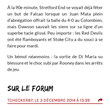
À la 90e minute, Stretford End se voyait déjà fêter
un but de Falcao lorsque un Juan Mata plein
d’abnégation offrait la balle du 4-0 au Colombien,
mais Dawson sauvait les siens sur sa ligne d’un
superbe tacle glissé. Peu importe : les Red Devils
ont été flamboyants et Stoke City a du souci à se
faire pour mardi.
Un bémol néanmoins : la sortie de Di Maria su
blessure et le choc subi par Rooney dans les arrêts
de jeu.
SUR LE FORUM
TCHECKER67, LE 3 DÉCEMBRE 2014 À 13:39
BEL
 très
j'ai