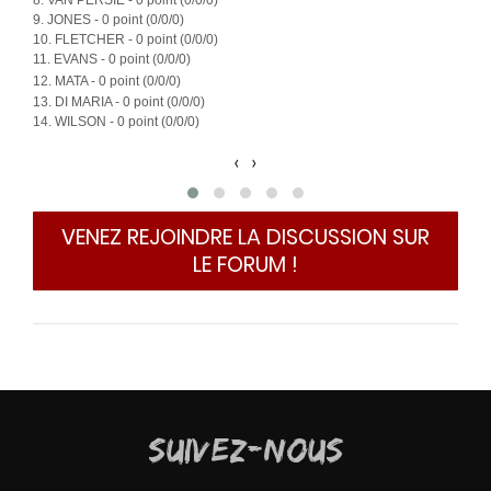
8. VAN PERSIE - 0 point (0/0/0)
9. JONES - 0 point (0/0/0)
10. FLETCHER - 0 point (0/0/0)
11. EVANS - 0 point (0/0/0)
12. MATA - 0 point (0/0/0)
13. DI MARIA - 0 point (0/0/0)
14. WILSON - 0 point (0/0/0)
‹
›
VENEZ REJOINDRE LA DISCUSSION SUR
LE FORUM !
SUIVEZ-NOUS