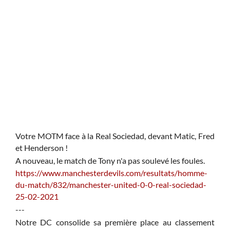
ê
T
si tu
M
 toi.
o
vraie
r
hoses
l
 des
s
 dans
q
s qui
s
a
 dans
O
tense
Votre MOTM face à la Real Sociedad, devant Matic, Fred
f
l.
et Henderson !
l
s
A nouveau, le match de Tony n'a pas soulevé les foules.
t
https://www.manchesterdevils.com/resultats/homme-
m
du-match/832/manchester-united-0-0-real-sociedad-
B
25-02-2021
q
---
l
Notre DC consolide sa première place au classement
n