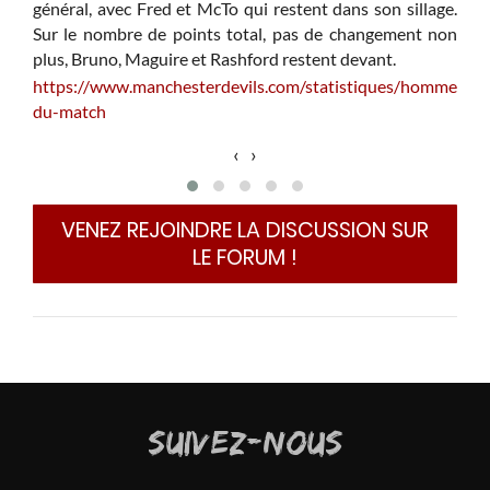
général, avec Fred et McTo qui restent dans son sillage.
q
m
Sur le nombre de points total, pas de changement non
N
plus, Bruno, Maguire et Rashford restent devant.
l
https://www.manchesterdevils.com/statistiques/homme-
L
du-match
r
‹
›
En p
hier
la t
VENEZ REJOINDRE LA DISCUSSION SUR
cour
LE FORUM !
un s
boug
SUIVEZ-NOUS