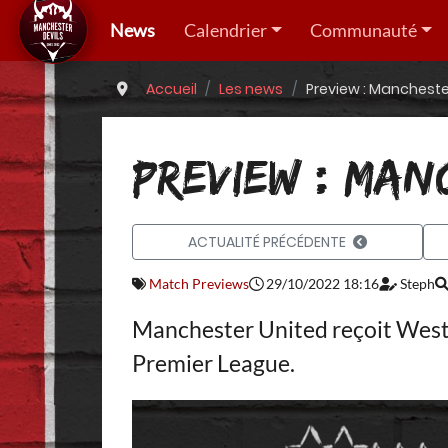
News
Calendrier
Communauté
Accueil
Les news
Preview : Mancheste
PREVIEW : MAN
ACTUALITÉ PRÉCÉDENTE
Match Previews
29/10/2022 18:16
Steph
Manchester United reçoit West 
Premier League.