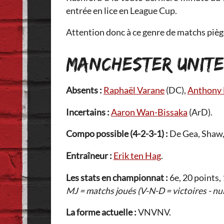
entrée en lice en League Cup.
Attention donc à ce genre de matchs pièg
MANCHESTER UNIT
Absents :
Raphaël Varane
(DC),
Anthony 
Incertains :
Aaron Wan-Bissaka
(ArD).
Compo possible (4-2-3-1) :
De Gea, Shaw, 
Entraîneur :
Erik ten Hag
.
Les stats en championnat :
6e, 20 points,
MJ = matchs joués (V-N-D = victoires - nul
La forme actuelle :
VNVNV.