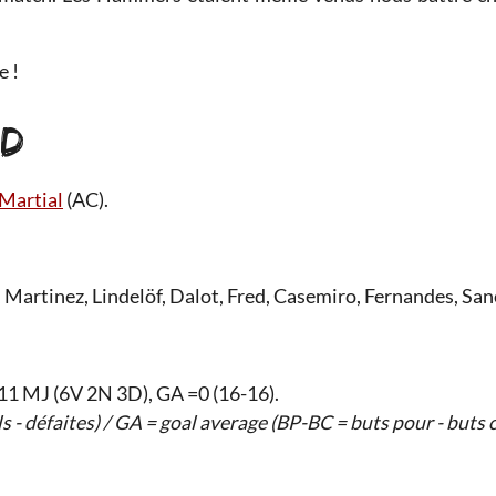
e !
ED
Martial
(AC).
Martinez, Lindelöf, Dalot, Fred, Casemiro, Fernandes, San
 11 MJ (6V 2N 3D), GA =0 (16-16).
s - défaites) / GA = goal average (BP-BC = buts pour - buts 