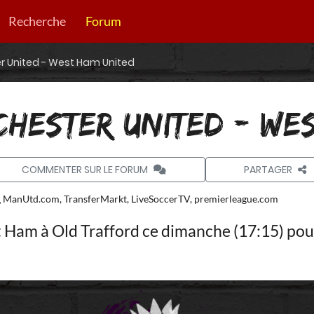
Recherche
Forum
r United - West Ham United
CHESTER UNITED - WE
COMMENTER SUR LE FORUM
PARTAGER
ManUtd.com, TransferMarkt, LiveSoccerTV, premierleague.com
Ham à Old Trafford ce dimanche (17:15) pour