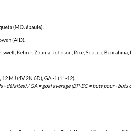
queta (MO, épaule)
.
owen (AiD).
esswell, Kehrer, Zouma, Johnson, Rice, Soucek, Benrahma,
, 12 MJ (4V 2N 6D), GA -1 (11-12).
s - défaites) / GA = goal average (BP-BC = buts pour - buts 