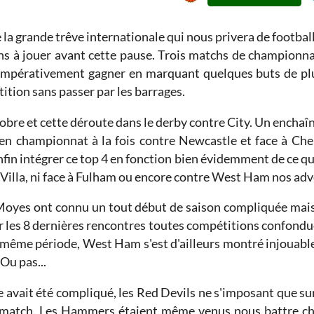
a grande trêve internationale qui nous privera de football a
s à jouer avant cette pause. Trois matchs de championna
 impérativement gagner en marquant quelques buts de plus
ition sans passer par les barrages.
tobre et cette déroute dans le derby contre City. Un enchaî
en championnat à la fois contre Newcastle et face à Chels
fin intégrer ce top 4 en fonction bien évidemment de ce qu
ston Villa, ni face à Fulham ou encore contre West Ham nos a
Moyes ont connu un tout début de saison compliquée mais 
r les 8 dernières rencontres toutes compétitions confondu
te même période, West Ham s'est d'ailleurs montré injouable
Ou pas...
 avait été compliqué, les Red Devils ne s'imposant que sur
 match. Les Hammers étaient même venus nous battre ch