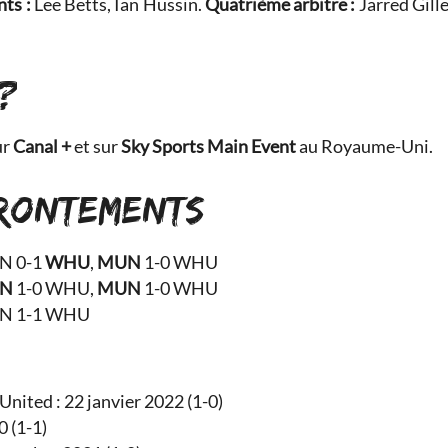
nts :
Lee Betts, Ian Hussin.
Quatrième arbitre :
Jarred Gille
?
ur
Canal +
et sur
Sky Sports Main Event
au Royaume-Uni.
FRONTEMENTS
N 0-1
WHU
,
MUN
1-0 WHU
N
1-0 WHU,
MUN
1-0 WHU
N 1-1 WHU
nited : 22 janvier 2022 (1-0)
0 (1-1)