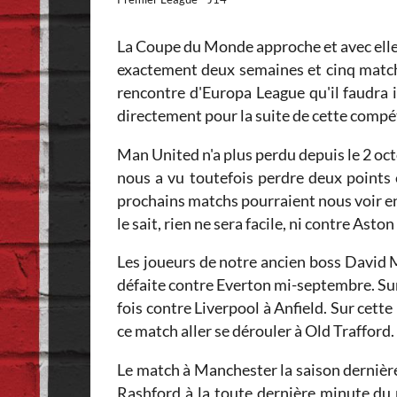
La Coupe du Monde approche et avec elle l
exactement deux semaines et cinq match
rencontre d'Europa League qu'il faudra
directement pour la suite de cette compét
Man United n'a plus perdu depuis le 2 oc
nous a vu toutefois perdre deux points 
prochains matchs pourraient nous voir en
le sait, rien ne sera facile, ni contre A
Les joueurs de notre ancien boss David 
défaite contre Everton mi-septembre. Su
fois contre Liverpool à Anfield. Sur cet
ce match aller se dérouler à Old Trafford. 
Le match à Manchester la saison dernière
Rashford à la toute dernière minute du