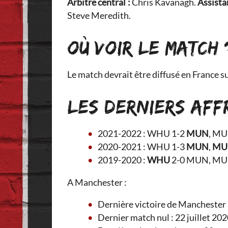
Arbitre central :
Chris Kavanagh.
Assista
Steve Meredith.
OÙ VOIR LE MATCH 
Le match devrait être diffusé en France s
LES DERNIERS AF
2021-2022 :
WHU 1-2
MUN
, MU
2020-2021 : WHU 1-3
MUN
,
MU
2019-2020 :
WHU
2-0 MUN, MU
A Manchester :
Dernière victoire de Manchester U
Dernier match nul : 22 juillet 202