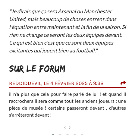
"Je dirais que ça sera Arsenal ou Manchester
United, mais beaucoup de choses entrent dans
l'équation entre maintenant et la fin de la saison. Si
rien ne change ce seront les deux équipes devant.
Ce qui est bien c'est que ce sont deux équipes
excitantes qui jouent bien au football."
SUR LE FORUM
REDDIDDEVIL, LE 4 FÉVRIER 2025 À 9:38
TAR
000,
il n'a plus que cela pour faire parlé de lui ! et quand il
i
I
raccrochera il sera comme tout les anciens joueurs : une
I
pièce de musée ! certains passeront devant , d'autres
qu´il
p
s'arrêteront devant !
c´est
V
c
‹
›
e