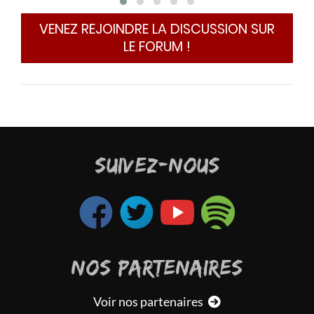
B
m
VENEZ REJOINDRE LA DISCUSSION SUR
M
LE FORUM !
p
q
C
l
l
e
s
SUIVEZ-NOUS
g
El ch
Mais
genr
d'ai
NOS PARTENAIRES
Mais
dire.
Voir nos partenaires
Pour