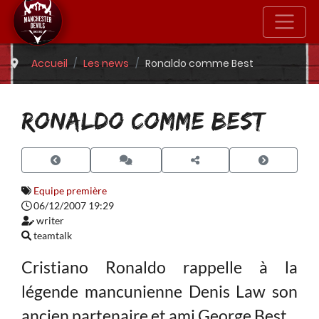
Accueil
Les news
Ronaldo comme Best
RONALDO COMME BEST
Equipe première
06/12/2007 19:29
writer
teamtalk
Cristiano Ronaldo rappelle à la
légende mancunienne Denis Law son
ancien partenaire et ami George Best.