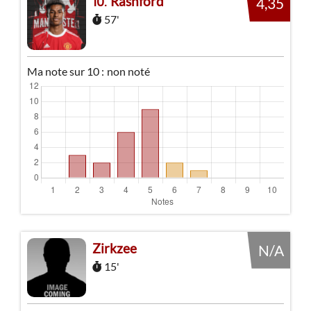
Rashford
10
4,35
57'
Ma note sur 10 :
non noté
Zirkzee
N/A
15'