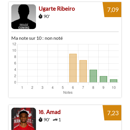
Ugarte Ribeiro
7,09
90'
Ma note sur 10 :
non noté
Amad
16
7,23
90'
1