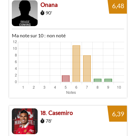
Onana
6,48
90'
Ma note sur 10 :
non noté
Casemiro
18
6,39
78'