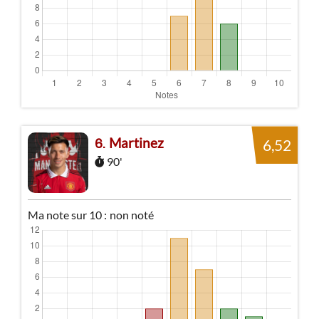
Martinez
6
6,52
90'
Ma note sur 10 :
non noté