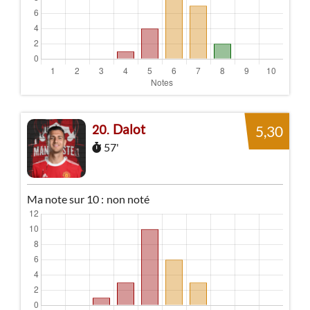
Dalot
20
5,30
57'
Ma note sur 10 :
non noté