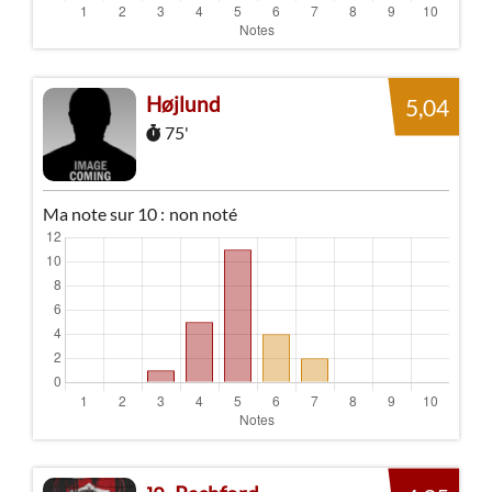
Højlund
5,04
75'
Ma note sur 10 :
non noté