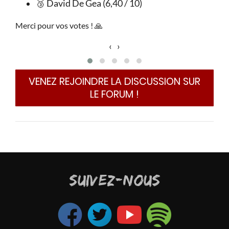
🥉 David De Gea (6,40 / 10)
 il a
tion,
Merci pour vos votes ! 🙏
aire
s une
‹
›
e que
c'est
VENEZ REJOINDRE LA DISCUSSION SUR
LE FORUM !
rfois
uipes
er en
ion's
SUIVEZ-NOUS