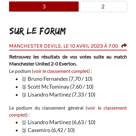
3
2
SUR LE FORUM
MANCHESTER DEVILS, LE 10 AVRIL 2023 À 7:00
ERI
Retrouvez les résultats de vos votes suite au match
http
re.
Manchester United 2-0 Everton.
mot
ordan
Le podium (
voir le classement complet
) :
rega
quipe
🥇 Bruno Fernandes (7,70 / 10)
et u
si ce
que 
🥈 Scott McTominay (7,60 / 10)
cette
bal
🥉 Lisandro Martinez (7,33 / 10)
gard
a pas
et p
Le podium du classement général (
voir le classement
temps
matc
complet
) :
rés
ssant
🥇 Lisandro Martinez (6,63 / 10)
alité
fra
🥈 Casemiro (6,42 / 10)
pe de
abso