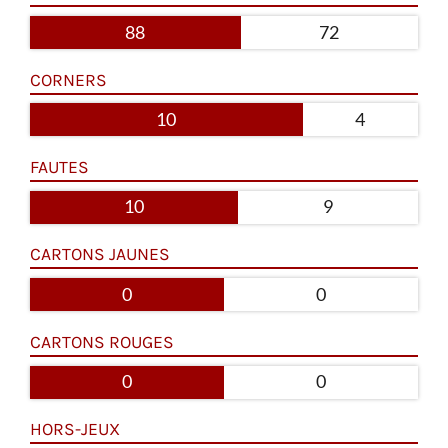
88
72
CORNERS
10
4
FAUTES
10
9
CARTONS JAUNES
0
0
CARTONS ROUGES
0
0
HORS-JEUX