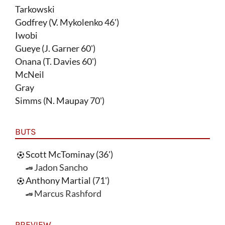
Tarkowski
Godfrey (V. Mykolenko 46')
Iwobi
Gueye (J. Garner 60')
Onana (T. Davies 60')
McNeil
Gray
Simms (N. Maupay 70')
BUTS
Scott McTominay (36')
Jadon Sancho
Anthony Martial (71')
Marcus Rashford
PREVIEW