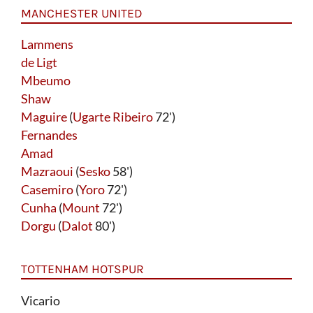
MANCHESTER UNITED
Lammens
de Ligt
Mbeumo
Shaw
Maguire
(
Ugarte Ribeiro
72')
Fernandes
Amad
Mazraoui
(
Sesko
58')
Casemiro
(
Yoro
72')
Cunha
(
Mount
72')
Dorgu
(
Dalot
80')
TOTTENHAM HOTSPUR
Vicario