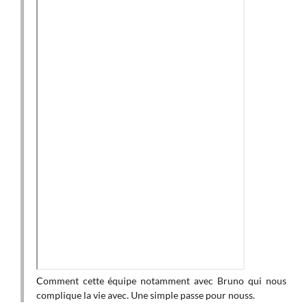
Sur 
refa
bell
Mais
frigo
I
 nous
C
omment cette équipe notamment avec Bruno qui nous
complique la vie avec. Une simple passe pour nouss.