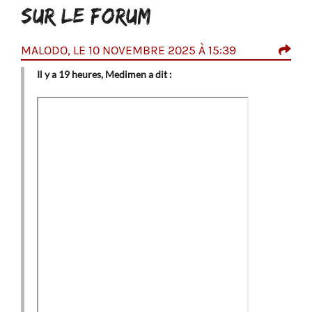
SUR LE FORUM
MALODO, LE 10 NOVEMBRE 2025 À 15:39
OAZ
Il y a 19 heures, Medimen a dit :
L
C
d
a
c
e
m
M
d
c
B
d
s
f