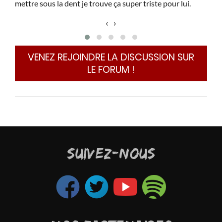
mettre sous la dent je trouve ça super triste pour lui.
c
La p
‹
›
just
Pour
VENEZ REJOINDRE LA DISCUSSION SUR
Il 
l'im
LE FORUM !
SUIVEZ-NOUS