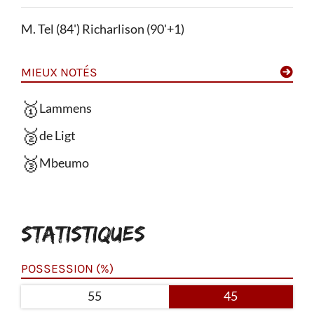
M. Tel (84') Richarlison (90'+1)
MIEUX NOTÉS
🥇
Lammens
🥈
de Ligt
🥉
Mbeumo
STATISTIQUES
POSSESSION (%)
55
45