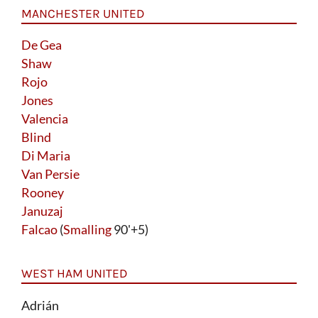
MANCHESTER UNITED
De Gea
Shaw
Rojo
Jones
Valencia
Blind
Di Maria
Van Persie
Rooney
Januzaj
Falcao
(
Smalling
90'+5)
WEST HAM UNITED
Adrián