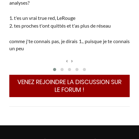
analyses?
et a
 soit
1. t'es un vrai true red, LeRouge
en 
ling,
2. tes proches t'ont quittés et t'as plus de réseau
que 
oney,
ball
nt un
repa
comme j'te connais pas, je dirais 1., puisque je te connais
mment
pass
 c'est
un peu
‹
›
en 
ortir
BETV
epuis
comp
VENEZ REJOINDRE LA DISCUSSION SUR
ement
d'ar
joueur
LE FORUM !
chan
92...
s cet
u plus
.. Car
vie ?
ou on