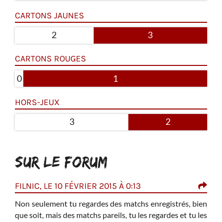
CARTONS JAUNES
2
3
CARTONS ROUGES
0
1
HORS-JEUX
3
2
SUR LE FORUM
FILNIC, LE 10 FÉVRIER 2015 À 0:13
ERI
n ...
Non seulement tu regardes des matchs enregistrés, bien
j'ét
st pas
que soit, mais des matchs pareils, tu les regardes et tu les
matc