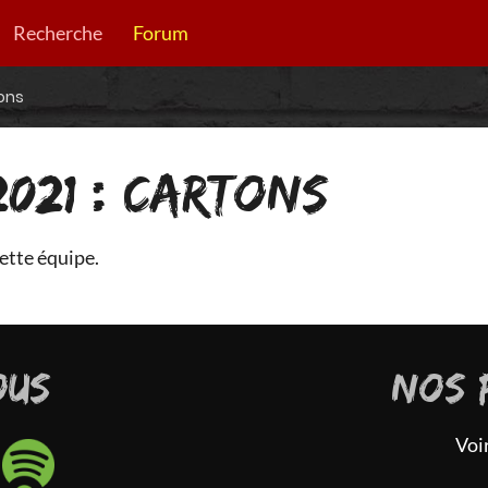
Recherche
Forum
tons
2021 : CARTONS
ette équipe.
OUS
NOS 
Voi