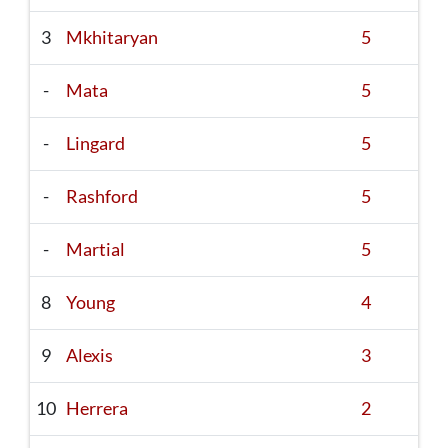
3
Mkhitaryan
5
-
Mata
5
-
Lingard
5
-
Rashford
5
-
Martial
5
8
Young
4
9
Alexis
3
10
Herrera
2