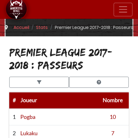
Accueil
Stats
Premier League 2017-2018 : Passeurs
PREMIER LEAGUE 2017-
2018 : PASSEURS
#
Joueur
Nombre
1
Pogba
10
2
Lukaku
7