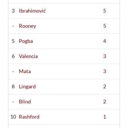
3
Ibrahimović
5
-
Rooney
5
5
Pogba
4
6
Valencia
3
-
Mata
3
8
Lingard
2
-
Blind
2
10
Rashford
1