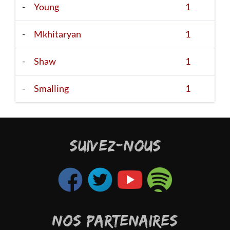
-
Young
1
-
Mkhitaryan
1
-
Shaw
1
-
Smalling
1
SUIVEZ-NOUS
NOS PARTENAIRES