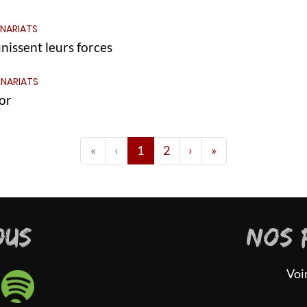
NARIATS
nissent leurs forces
NARIATS
or
Première page
Page 1
Page 2
Dernière page
«
‹
1
2
›
»
OUS
NOS 
Voi