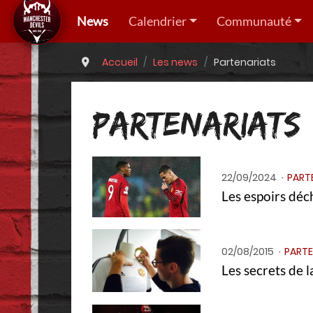
News
Calendrier
Communauté
Accueil
Les news
Partenariats
PARTENARIATS
22/09/2024
PART
Les espoirs déc
02/08/2015
PARTE
Les secrets de 