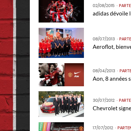
02/08/2015
PARTE
adidas dévoile 
08/07/2013
PARTE
Aeroflot, bienv
08/04/2013
PART
Aon, 8 années 
30/07/2012
PARTE
Chevrolet signe
17/07/2012
PARTE