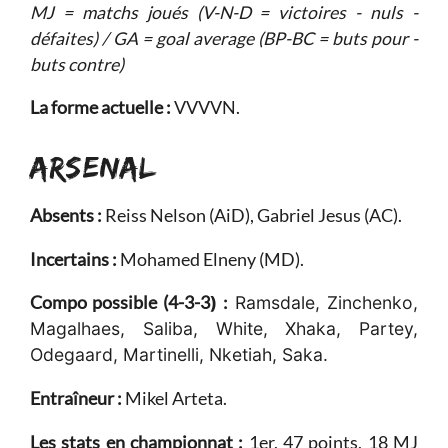
MJ = matchs joués (V-N-D = victoires - nuls -
défaites) / GA = goal average (BP-BC = buts pour -
buts contre)
La forme actuelle :
VVVVN.
ARSENAL
Absents :
Reiss Nelson (AiD), Gabriel Jesus (AC).
Incertains :
Mohamed Elneny (MD).
Compo possible (4-3-3
) :
Ramsdale, Zinchenko,
Magalhaes, Saliba, White, Xhaka, Partey,
Odegaard, Martinelli, Nketiah, Saka.
Entraîneur :
Mikel Arteta.
Les stats en championnat :
1er, 47 points, 18 MJ