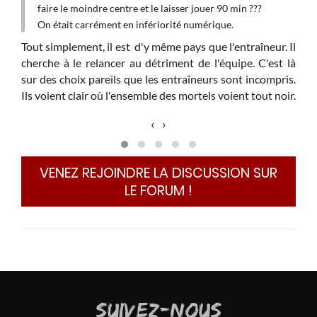
même
faire le moindre centre et le laisser jouer 90 min ???
Arse
On était carrément en infériorité numérique.
Le p
o de
Tout simplement, il est d'y même pays que l'entraîneur. Il
....
cherche à le relancer au détriment de l'équipe. C'est là
d'un
sur des choix pareils que les entraîneurs sont incompris.
PL ,
Ils voient clair où l'ensemble des mortels voient tout noir.
Le 
‹
›
d'une
com
VENEZ REJOINDRE LA DISCUSSION SUR
LE FORUM !
Merc
SUIVEZ-NOUS