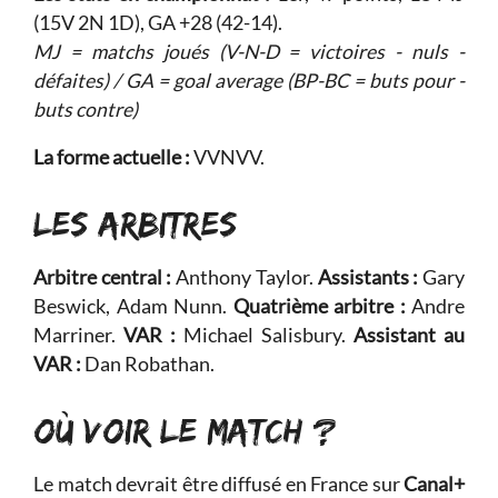
(15V 2N 1D), GA +28 (42-14).
MJ = matchs joués (V-N-D = victoires - nuls -
défaites) / GA = goal average (BP-BC = buts pour -
buts contre)
La forme actuelle :
VVNVV.
LES ARBITRES
Arbitre central :
Anthony Taylor.
Assistants :
Gary
Beswick, Adam Nunn.
Quatrième arbitre :
Andre
Marriner.
VAR :
Michael Salisbury.
Assistant au
VAR :
Dan Robathan.
OÙ VOIR LE MATCH ?
Le match devrait être diffusé en France sur
Canal+