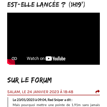
EST-ELLE LANCÉE ? (1H19')
SUR LE FORUM
SALAM, LE 24 JANVIER 2023 À 18:48
MAN
7:0
Le 23/01/2023 à 09:04, Red Sniper a dit :
 que
Mais pourquoi mettre une pointe de 1.91m sans jamais
Ret