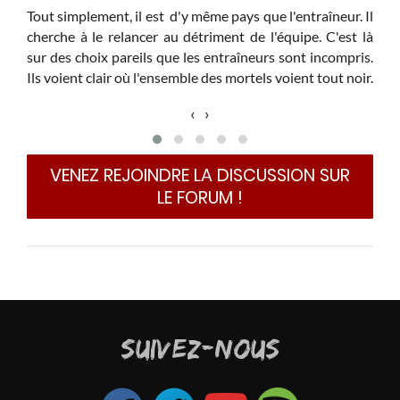
o de
Tout simplement, il est d'y même pays que l'entraîneur. Il
....
cherche à le relancer au détriment de l'équipe. C'est là
d'un
sur des choix pareils que les entraîneurs sont incompris.
PL ,
Ils voient clair où l'ensemble des mortels voient tout noir.
Le 
‹
›
d'une
com
VENEZ REJOINDRE LA DISCUSSION SUR
LE FORUM !
Merc
SUIVEZ-NOUS