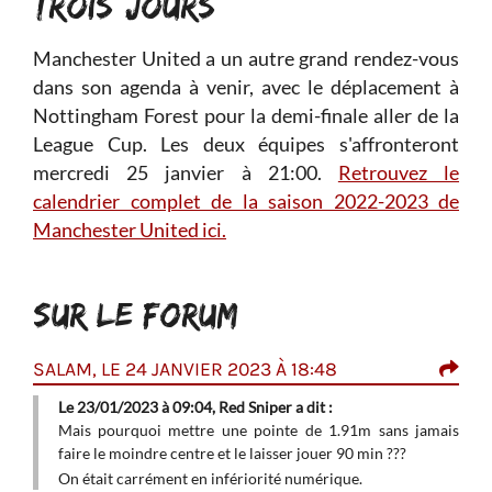
TROIS JOURS
Manchester United a un autre grand rendez-vous
dans son agenda à venir, avec le déplacement à
Nottingham Forest pour la demi-finale aller de la
League Cup. Les deux équipes s'affronteront
mercredi 25 janvier à 21:00.
Retrouvez le
calendrier complet de la saison 2022-2023 de
Manchester United ici.
SUR LE FORUM
SALAM, LE 24 JANVIER 2023 À 18:48
MAN
7:0
Le 23/01/2023 à 09:04, Red Sniper a dit :
 que
Mais pourquoi mettre une pointe de 1.91m sans jamais
Ret
même
faire le moindre centre et le laisser jouer 90 min ???
Arse
On était carrément en infériorité numérique.
Le p