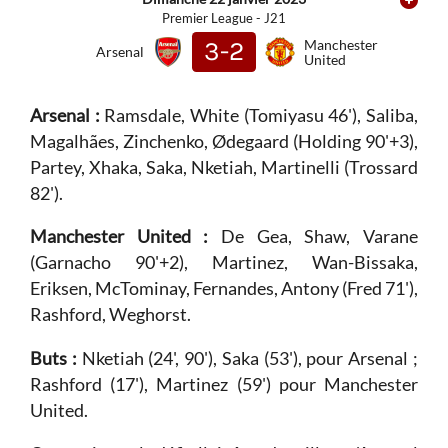
Premier League - J21
3-2
Manchester
Arsenal
United
Arsenal :
Ramsdale, White (Tomiyasu 46'), Saliba,
Magalhães, Zinchenko, Ødegaard (Holding 90'+3),
Partey, Xhaka, Saka, Nketiah, Martinelli (Trossard
82').
Manchester United :
De Gea, Shaw, Varane
(Garnacho 90'+2), Martinez, Wan-Bissaka,
Eriksen, McTominay, Fernandes, Antony (Fred 71'),
Rashford, Weghorst.
Buts :
Nketiah (24', 90'), Saka (53'), pour Arsenal ;
Rashford (17'), Martinez (59') pour Manchester
United.