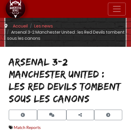
Accueil
Les news
Arsenal 3-2 Manchester United : les Red Devils tombent
sous les canons
ARSENAL 3-2
MANCHESTER UNITED :
LES RED DEVILS TOMBENT
SOUS LES CANONS
Match Reports