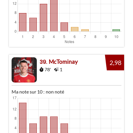
McTominay
39
2,98
78'
1
Ma note sur 10 :
non noté