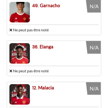
Garnacho
49
N/A
❌ Ne peut pas être noté
Elanga
36
N/A
❌ Ne peut pas être noté
Malacia
12
N/A