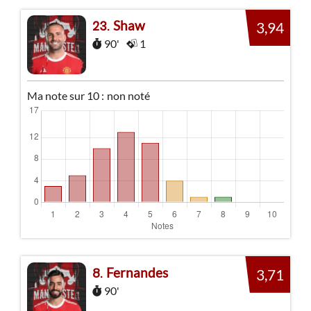
Shaw
23
3,94
90'
1
Ma note sur 10 :
non noté
Fernandes
8
3,71
90'