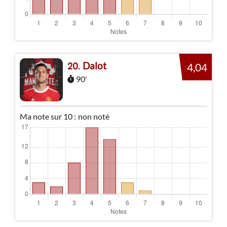
Dalot
20
4,04
90'
Ma note sur 10 :
non noté