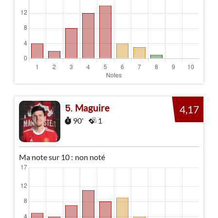
Maguire
5
4,17
90'
1
Ma note sur 10 :
non noté